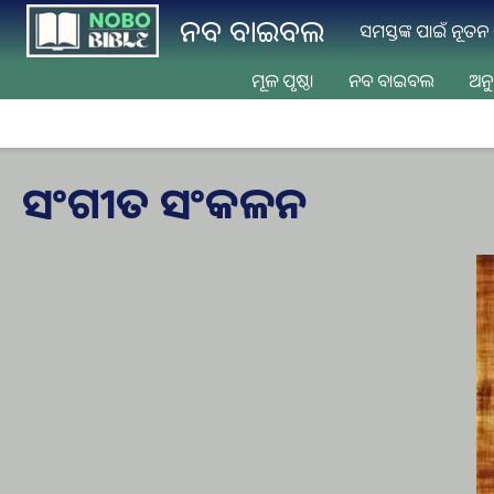
Skip to main content
ନବ ବାଇବଲ
ସମସ୍ତଙ୍କ ପାଇଁ ନୂତ
ମୂଳ ପୃଷ୍ଠା
ନବ ବାଇବଲ
ଅନୁ
ସଂଗୀତ ସଂକଳନ