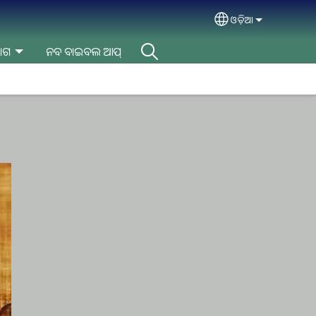
ଓଡ଼ିଆ
Select your lan
ୋଗ
ନବ ବାଇବଲ ଆପ୍