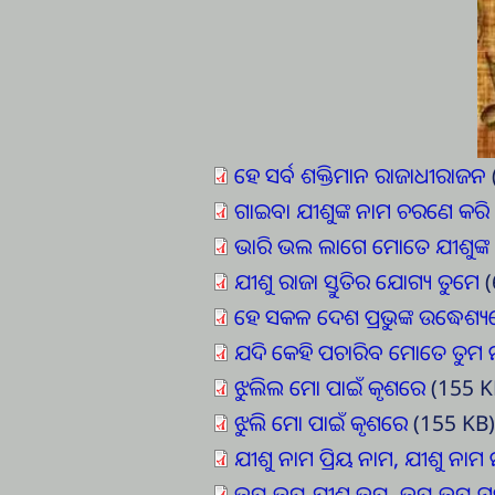
ହେ ସର୍ବ ଶକ୍ତିମାନ ରାଜାଧୀରାଜନ
ଗାଇବା ଯୀଶୁଙ୍କ ନାମ ଚରଣେ କରି 
ଭାରି ଭଲ ଲାଗେ ମୋତେ ଯୀଶୁଙ୍କ
ଯୀଶୁ ରାଜା ସ୍ତୁତିର ଯୋଗ୍ୟ ତୁମେ
(
ହେ ସକଳ ଦେଶ ପ୍ରଭୁଙ୍କ ଉଦ୍ଧେଶ୍ୟ
ଯଦି କେହି ପଚାରିବ ମୋତେ ତୁମ 
ଝୁଲିଲ ମୋ ପାଇଁ କୃଶରେ
(155 K
ଝୁଲି ମୋ ପାଇଁ କୃଶରେ
(155 KB
ଯୀଶୁ ନାମ ପ୍ରିୟ ନାମ, ଯୀଶୁ ନାମ
ଜୟ ଜୟ ଯୀଶୁ ଜୟ, ଜୟ ଜୟ ମୃତ୍