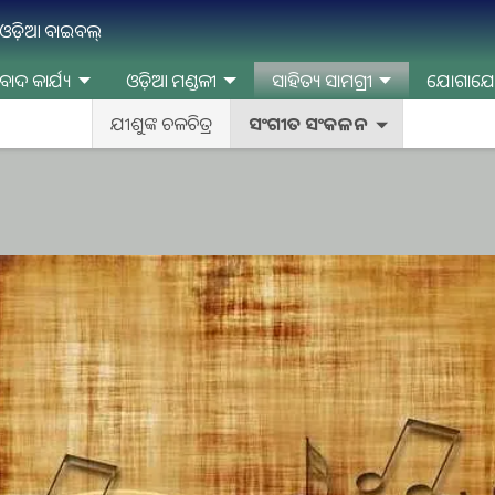
ନ ଓଡ଼ିଆ ବାଇବଲ୍
ବାଦ କାର୍ଯ୍ୟ
ଓଡ଼ିଆ ମଣ୍ଡଳୀ
ସାହିତ୍ୟ ସାମଗ୍ରୀ
ଯୋଗାଯ
ଯୀଶୁଙ୍କ ଚଳଚିତ୍ର
ସଂଗୀତ ସଂକଳନ