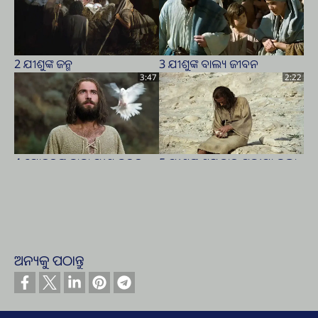
2 ଯୀଶୁଙ୍କ ଜନ୍ମ
3 ଯୀଶୁଙ୍କ ବାଲ୍ୟ ଜୀବନ
3:47
2:22
4 ଯୋହନଙ୍କ ଦ୍ୱାରା ଯୀଶୁ ଡୁବନ
5 ଯୀଶୁଙ୍କୁ ଶୟତାନ ପରୀକ୍ଷା କଲା
ନେଲେ
3:07
1:02
ଅନ୍ୟକୁ ପଠାନ୍ତୁ
6 ଧର୍ମ ଶାସ୍ତ୍ରରେ ଲେଖାଯାଇଥିବା
7 ଫାରୂଶୀ ଓ କରାଦାୟକାରୀଙ୍କର
ବିଷୟ ସଫଳ ହେବାକୁ ଯୀଶୁ
ଦୃଷ୍ଟାନ୍ତ
ଘୋଷଣା କଲେ।