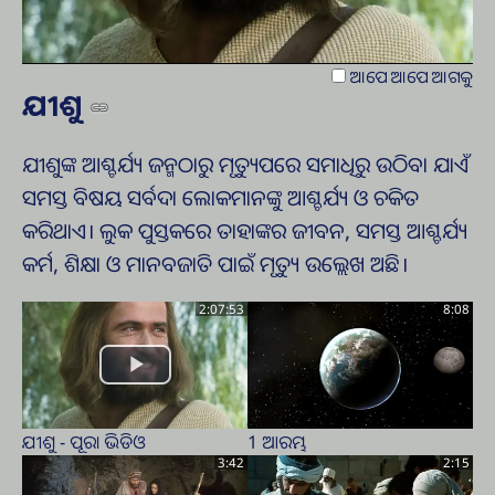
Video
ଆପେ ଆପେ ଆଗକୁ
ଯୀଶୁ
ଯୀଶୁଙ୍କ ଆଶ୍ଚର୍ଯ୍ୟ ଜନ୍ମଠାରୁ ମୃତ୍ୟୁପରେ ସମାଧିରୁ ଉଠିବା ଯାଏଁ
ସମସ୍ତ ବିଷୟ ସର୍ବଦା ଲୋକମାନଙ୍କୁ ଆଶ୍ଚର୍ଯ୍ୟ ଓ ଚକିତ
କରିଥାଏ। ଲୁକ ପୁସ୍ତକରେ ତାହାଙ୍କର ଜୀବନ, ସମସ୍ତ ଆଶ୍ଚର୍ଯ୍ୟ
କର୍ମ, ଶିକ୍ଷା ଓ ମାନବଜାତି ପାଇଁ ମୃତ୍ୟୁ ଉଲ୍ଲେଖ ଅଛି।
2:07:53
8:08
ଯୀଶୁ - ପୂରା ଭିଡିଓ
1 ଆରମ୍ଭ
3:42
2:15