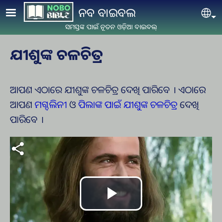
Skip to main content
ନବ ବାଇବଲ
Se
ସମସ୍ତଙ୍କ ପାଇଁ ନୂତନ ଓଡ଼ିଆ ବାଇବଲ୍
ଯୀଶୁଙ୍କ ଚଳଚିତ୍ର
ଆପଣ ଏଠାରେ ଯୀଶୁଙ୍କ ଚଳଚିତ୍ର ଦେଖି ପାରିବେ । ଏଠାରେ
ଆପଣ
ମଗ୍ଦଲିନୀ
ଓ
ପିଲାଙ୍କ ପାଇଁ ଯୀଶୁଙ୍କ ଚଳଚିତ୍ର
ଦେଖି
ପାରିବେ ।
Play