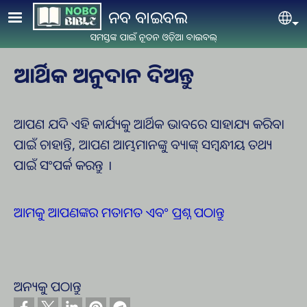
Skip to main content
ନବ ବାଇବଲ
Se
ସମସ୍ତଙ୍କ ପାଇଁ ନୂତନ ଓଡ଼ିଆ ବାଇବଲ୍
ଆର୍ଥିକ ଅନୁଦାନ ଦିଅନ୍ତୁ
ଆପଣ ଯଦି ଏହି କାର୍ଯ୍ୟକୁ ଆର୍ଥିକ ଭାବରେ ସାହାଯ୍ୟ କରିବା
ପାଇଁ ଚାହାନ୍ତି, ଆପଣ ଆମ୍ଭମାନଙ୍କୁ ବ୍ୟାଙ୍କ୍ ସମ୍ବନ୍ଧୀୟ ତଥ୍ୟ
ପାଇଁ ସଂପର୍କ କରନ୍ତୁ ।
ଆମକୁ ଆପଣଙ୍କର ମତାମତ ଏବଂ ପ୍ରଶ୍ନ ପଠାନ୍ତୁ
ଅନ୍ୟକୁ ପଠାନ୍ତୁ