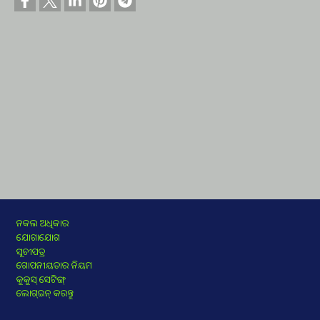
Footer
ନକଲ ଅଧିକାର
ଯୋଗାଯୋଗ
ସୂଚୀପତ୍ର
ଗୋପନୀୟତାର ନିୟମ
କୁକୁସ୍‌ ସେଟିଙ୍ଗ୍‌
ଲୋଗ୍‍ଇନ୍‍ କରନ୍ତୁ