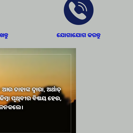
ନ୍ତୁ
ଯୋଗାଯୋଗ କରନ୍ତୁ
ଉ ତାହାଙ୍କ ଦ୍ୱାରା, ଅର୍ଥାତ୍‍
େଉ କିମ୍ବା ପୃଥିବୀର ବିଷୟ ହେଉ,
ଃମିଳନକଲେ।