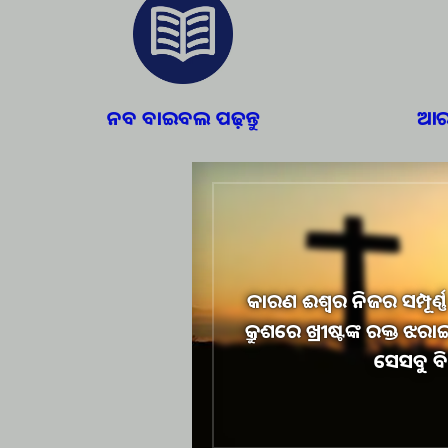
ନବ ବାଇବଲ ପଢ଼ନ୍ତୁ
ଆରା
କାରଣ ଈଶ୍ୱର ନିଜର ସମ୍ପୂର୍ଣ୍
କ୍ରୁଶରେ ଖ୍ରୀଷ୍ଟଙ୍କ ରକ୍ତ ଝ
ସେସବୁ ବି