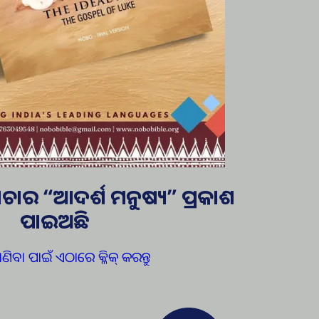
ଚାର “ଆଦର୍ଶ ମନୁଷ୍ୟ” ପ୍ରକାଶ
ପାଇଅଛି
ଣିବା ପାଇଁ ଏଠାରେ କ୍ଳିକ୍ କରନ୍ତୁ