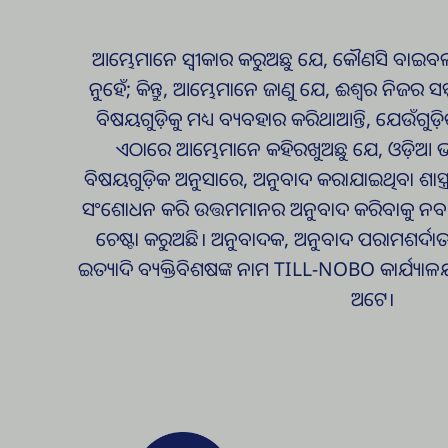
ଆମ୍ଭେମାନେ ସ୍ୱୀକାର କରୁଅଛୁ ଯେ, କୌଣସି ବାଇବଲ ଅନ
ନୁହେଁ; କିନ୍ତୁ, ଆମ୍ଭେମାନେ ଜାଣୁ ଯେ, ଈଶ୍ୱର ନିଜର 
ବିଷୟଗୁଡ଼ିକୁ ମଧ୍ୟ ବ୍ୟବହାର କରିଥାଆନ୍ତି, ଯେଉଁଗୁଡ଼ିକ
ଏଠାରେ ଆମ୍ଭେମାନେ କହିରଖୁଅଛୁ ଯେ, ଓଡ଼ିଆ ଭାଷ
ବିଷୟଗୁଡ଼ିକ ଅନୁସାରେ, ଅନୁବାଦ କରାଯାଇଥିବା ଶାସ୍ତ
ସଂଶୋଧନ କରି ଉତ୍ତମମାନର ଅନୁବାଦ କରିବାକୁ ନବ
ଚେଷ୍ଟା କରୁଅଛି। ଅନୁବାଦକ, ଅନୁବାଦ ପରାମଶର୍ଦା
ଇତ୍ୟାଦି ବ୍ୟକ୍ତିବିଶଷଙ୍କ ନାମ TILL-NOBO କାର୍ଯ
ଅଟେ।