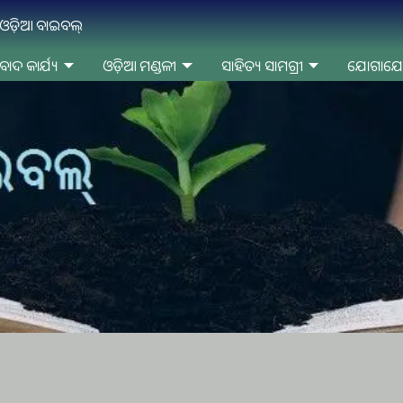
ନ ଓଡ଼ିଆ ବାଇବଲ୍
ବାଦ କାର୍ଯ୍ୟ
ଓଡ଼ିଆ ମଣ୍ଡଳୀ
ସାହିତ୍ୟ ସାମଗ୍ରୀ
ଯୋଗାଯ