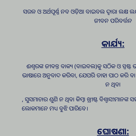
ସରଳ ଓ ଅର୍ଥପୂର୍ଣ୍ଣ ନବ ଓଡ଼ିଆ ବାଇବଲ ଦ୍ଵାରା ଲକ୍ଷ ଲକ୍
ଜୀବନ ପରିବର୍ତ୍ତନ
କାର୍ଯ୍ୟ:
ଈଶ୍ଵରଙ୍କ ଜୀବନ୍ତ ବାକ୍ୟ (ବାଇବଲ)କୁ ସଠିକ ଓ ସ୍ପଷ୍
ଭାଷାରେ ଅନୁବାଦ କରିବା, ଯେପରି ତାହା ପାଠ କରି ବା 
ନ ଥିବା
, ସୁସମାଚାର ଶୁଣି ନ ଥିବା କିମ୍ବା ଖ୍ରୀଷ୍ଟ ବିଶ୍ଵାସୀମାନଙ୍
ଲୋକମାନେ ମଧ୍ୟ ବୁଝି ପାରିବେ।
ଘୋଷଣା: