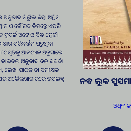
ୁବାଦ ନିର୍ଭୁଲ କିମ୍ବା ଅନ୍ତିମ
ସମ୍ମାନ ଓ ଗୌରବ ନିମନ୍ତେ ଏପରି
 ଦୁବର୍ଳ ଅଟେ ଓ ସିଦ୍ଧ ନୁେହଁ।
ାର ପରିବର୍ତ୍ତନ ଘଟୁଥିବା
୍ରାଂଶଗୁଡ଼ିକୁ ଆବଶ୍ୟକ ଅନୁସାରେ
 ବାଇବଲ ଅନୁବାଦ ଦଳ ସବର୍ଦା
ତା, ଲେଖା ପାଠକ ବା ସମୀକ୍ଷକ
୍ୟାଳୟର ଅଭିେଲଖାଗାରରେ ଉପଲବ୍ଧ
ନବ ଲୂକ ସୁସମା
ଅଧିକ ଜା