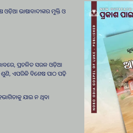
ଷ ଓଡ଼ିଆ ଭାଷାବାଦୀଙ୍କର ମୁକ୍ତି ଓ
ଟ ଭାବରେ, ପ୍ରଚଳିତ ସରଳ ଓଡ଼ିଆ
ଶୁଣି, ଏପରିକି ବିଶେଷ ପାଠ ପଢ଼ି
କ ସହଭାଗିତାକୁ ଯାଇ ନ ଥିବା