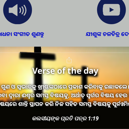
ଧନା ସଂଗୀତ ଶୁଣନ୍ତୁ
ଯୀଶୁଙ୍କ ଚଳଚିତ୍ର ଦେଖ
Verse of the day
ଣ ଗୁଣ ଓ ସ୍ୱଭାବକୁ ଖ୍ରୀଷ୍ଟଙ୍କଠାରେ ପ୍ରକାଶ କରିବାକୁ ଇଛାକଲେ। ଆ
ରାଇବା ଦ୍ୱାରା ଈଶ୍ୱର ସମସ୍ତ ବିଷୟକୁ, ଅର୍ଥାତ୍‍ ସ୍ୱର୍ଗର ବିଷୟ ହ
ଷୟରେ ଶାନ୍ତି ସ୍ଥାପନ କରି ନିଜ ସହିତ ସମସ୍ତ ବିଷୟକୁ ପୁର୍ନ
କଲସୀୟଙ୍କ ପ୍ରତି ପତ୍ର 1:19