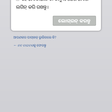
ଲଗିନ୍‌ କରି ରଖନ୍ତୁ।
ଆପଣଙ୍କର ପାସ୍‌ୱାଡ୍‌ ଭୁଲିଗଲେ କି?
←
ନବ ବାଇବଲ
କୁ ଫେରନ୍ତୁ