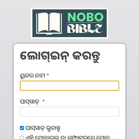
Skip to main content
ଲୋଗ୍‍ଇନ୍‍ କରନ୍ତୁ
ୟୁଜର ନାମ
ପାସ୍‌ୱାଡ୍‌
ପାସ୍‌ୱାଡ୍‌ ଲୁଚାନ୍ତୁ
ଏହି ମୋବାଇଲ ବା କମ୍ପ୍ୟୁଟରରେ ମୋର