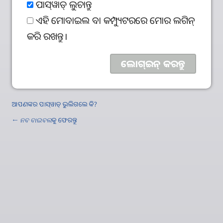
ପାସ୍‌ୱାଡ୍‌ ଲୁଚାନ୍ତୁ
ଏହି ମୋବାଇଲ ବା କମ୍ପ୍ୟୁଟରରେ ମୋର ଲଗିନ୍‌
କରି ରଖନ୍ତୁ।
ଆପଣଙ୍କର ପାସ୍‌ୱାଡ୍‌ ଭୁଲିଗଲେ କି?
←
ନବ ବାଇବଲ
କୁ ଫେରନ୍ତୁ