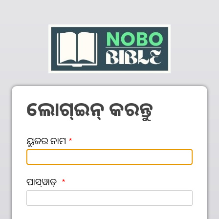
ଲୋଗ୍‍ଇନ୍‍ କରନ୍ତୁ
ୟୁଜର ନାମ
ପାସ୍‌ୱାଡ୍‌