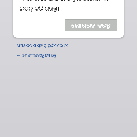
ଲଗିନ୍‌ କରି ରଖନ୍ତୁ।
ଆପଣଙ୍କର ପାସ୍‌ୱାଡ୍‌ ଭୁଲିଗଲେ କି?
←
ନବ ବାଇବଲ
କୁ ଫେରନ୍ତୁ