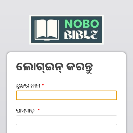
ଲୋଗ୍‍ଇନ୍‍ କରନ୍ତୁ
ୟୁଜର ନାମ
ପାସ୍‌ୱାଡ୍‌