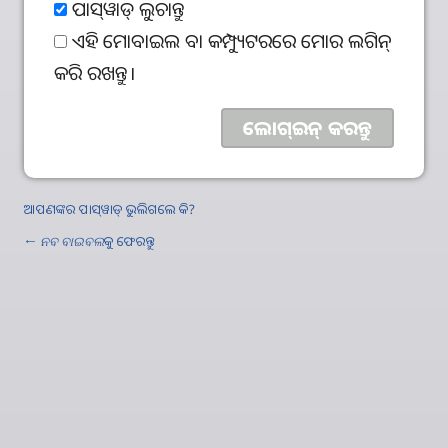
ପାସ୍‌ୱାଡ୍‌ ଲୁଚାନ୍ତୁ
ଏହି ମୋବାଇଲ ବା କମ୍ପ୍ୟୁଟରରେ ମୋର ଲଗିନ୍‌
କରି ରଖନ୍ତୁ।
ଆପଣଙ୍କର ପାସ୍‌ୱାଡ୍‌ ଭୁଲିଗଲେ କି?
←
ନବ ବାଇବଲ
କୁ ଫେରନ୍ତୁ